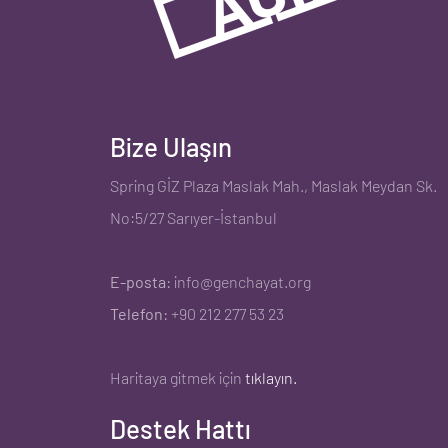
Bize Ulaşın
Spring GİZ Plaza Maslak Mah., Maslak Meydan Sk.
No:5/27 Sarıyer-İstanbul
E-posta:
info@genchayat.org
Telefon:
+90 212 277 53 23
Haritaya gitmek için
tıklayın.
Destek Hattı