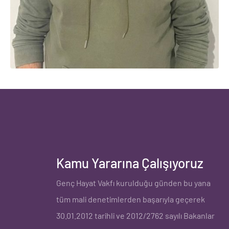
Kamu Yararına Çalışıyoruz
Genç Hayat Vakfı
kurulduğu günden bu yana
tüm mali denetimlerden başarıyla geçerek
30.01.2012 tarihli ve 2012/2762 sayılı
Bakanlar