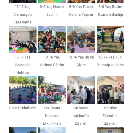
15-17 Yaş
6-9 Yaş Maske
6-9 Yaş Tablet
6-9 Yaş Resim
Animasyon
Yapımı
Kalemi Yapımı
Çizme Etkinliği
Tasarlama
15-17 Yaş
10-14 Yaş
10-14 Yaş Dijital
10-14 Yaş Yün
Geleceğe
Yerinde Eğitim
Çizim
Yumağı İle Veda
Mektup
Spor Etkinlikleri
Yaz Okulu
Sn Vedat
Sn Mine
Kapanış
Işıkhan’ın
Ekinci’nin
Etkinlikleri
Ziyareti
Ziyareti