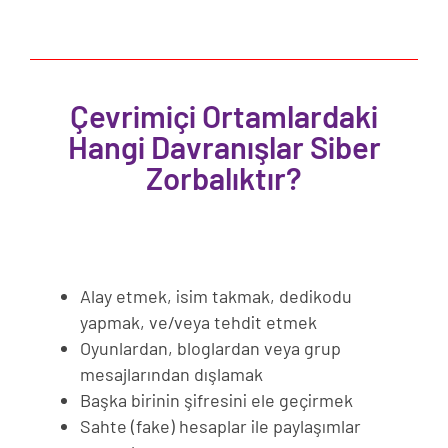
Çevrimiçi Ortamlardaki
Hangi Davranışlar Siber
Zorbalıktır?
Alay etmek
, i
sim takmak
, d
edikodu
yapmak, ve/veya
t
ehdit etmek
Oyunlardan, bloglardan veya grup
mesajlarından dışlamak
Başka birinin şifresini ele geçirmek
Sahte (fake) hesaplar ile paylaşımlar