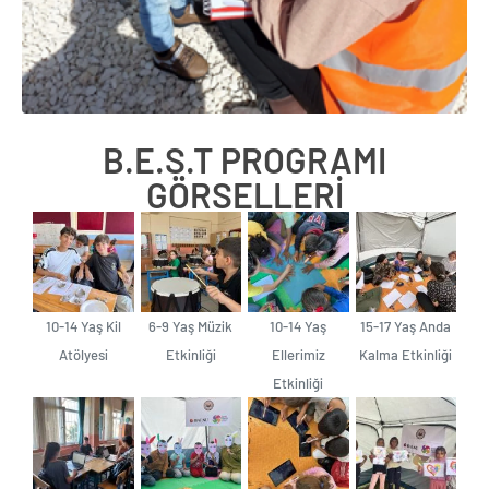
B.E.S.T PROGRAMI
GÖRSELLERİ
10-14 Yaş Kil
6-9 Yaş Müzik
10-14 Yaş
15-17 Yaş Anda
Atölyesi
Etkinliği
Ellerimiz
Kalma Etkinliği
Etkinliği